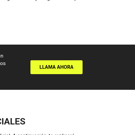
in
los
LLAMA AHORA
CIALES